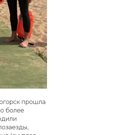
ногорск прошла
но более
одили
лозаезды,