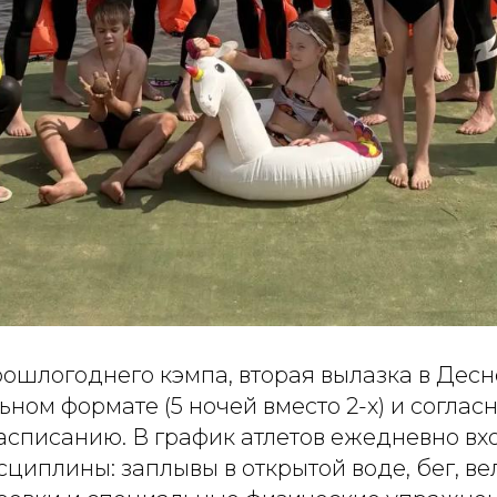
рошлогоднего кэмпа, вторая вылазка в Дес
ьном формате (5 ночей вместо 2-х) и соглас
асписанию. В график атлетов ежедневно вх
иплины: заплывы в открытой воде, бег, ве