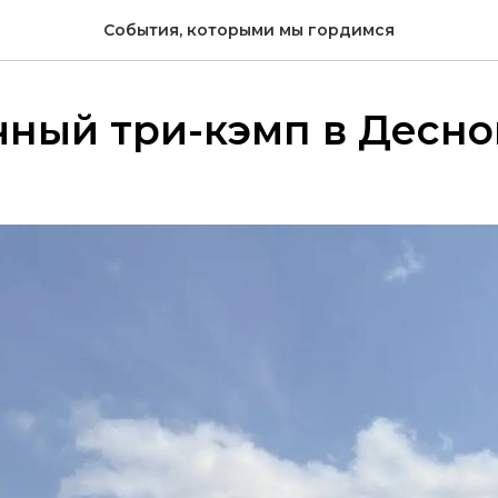
События, которыми мы гордимся
очный три-кэмп в Десн