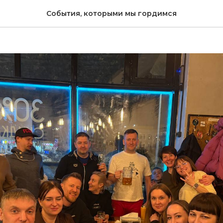
ий сбор команды
События, которыми мы гордимся