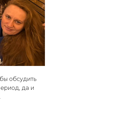
обы обсудить
ериод, да и
.